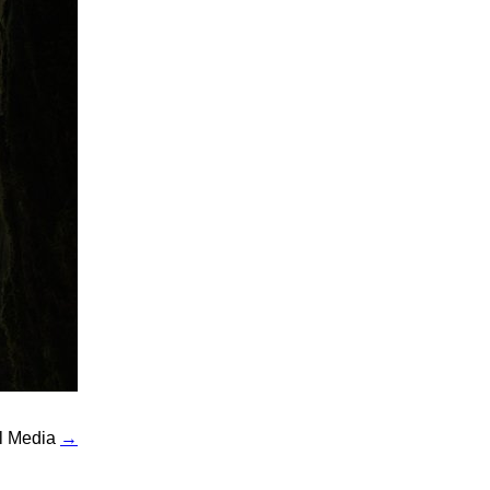
al Media
→